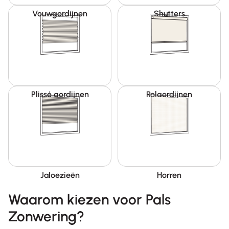
Vouwgordijnen
Shutters
Plissé gordijnen
Rolgordijnen
Jaloezieën
Horren
Waarom kiezen voor Pals
Zonwering?