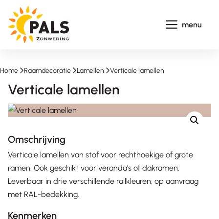
Ga
naar
menu
de
inhoud
Home
-
Raamdecoratie
-
Lamellen
-
Verticale lamellen
Verticale lamellen
Omschrijving
Verticale lamellen van stof voor rechthoekige of grote
ramen. Ook geschikt voor veranda’s of dakramen.
Leverbaar in drie verschillende railkleuren, op aanvraag
met RAL-bedekking.
Kenmerken